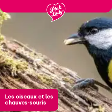
Passer
au
contenu
Les oiseaux et les
chauves-souris