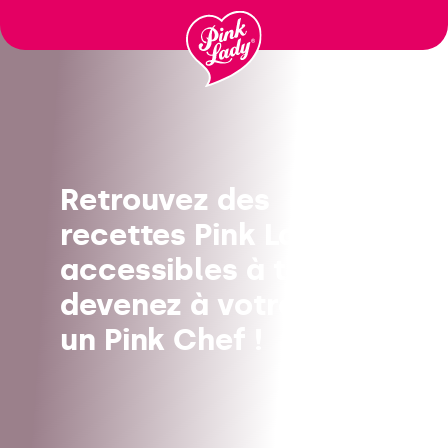
Passer
au
contenu
Retrouvez des
recettes Pink Lady®
accessibles à tous, et
devenez à votre tour
un Pink Chef !