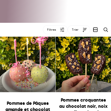
Filtres
Trier
R
Pommes croquantes
Pommes de Pâques
au chocolat noir, noix
amande et chocolat