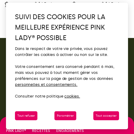
–
1 Parts
–
1 Parts
SUIVI DES COOKIES POUR LA
1
2
3
4
5
…
32
MEILLEURE EXPÉRIENCE PINK
LADY® POSSIBLE
Dans le respect de votre vie privée, vous pouvez
contrôler les cookies à activer ou non sur le site.
CONTACT
Votre consentement sera conservé pendant 6 mois,
ACCÈS
mais vous pouvez à tout moment gérer vos
préférences sur la page de gestion de vos données
SITES PINK LADY®
personnelles et consentements.
Consulter notre politique
cookies.
Tout refuser
Paramétrer
Tout accepter
ENGAGEMENTS
PINK LADY®
RECETTES