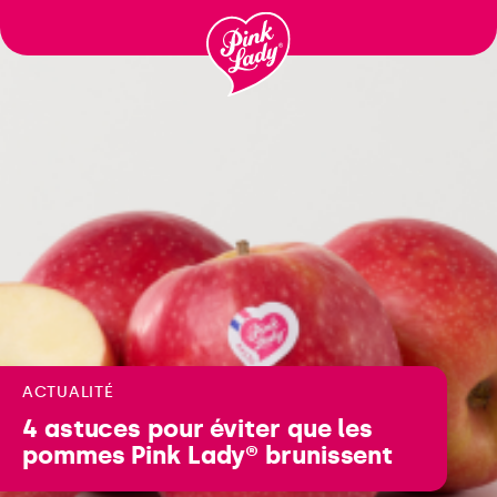
Passer
au
contenu
ACTUALITÉ
4 astuces pour éviter que les
pommes Pink Lady® brunissent