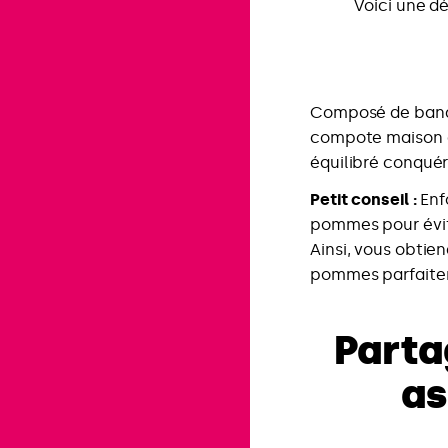
Voici une d
Composé de banan
compote maison a
équilibré conquér
Petit conseil :
Enf
pommes pour évite
Ainsi, vous obtie
pommes parfaitem
Parta
as