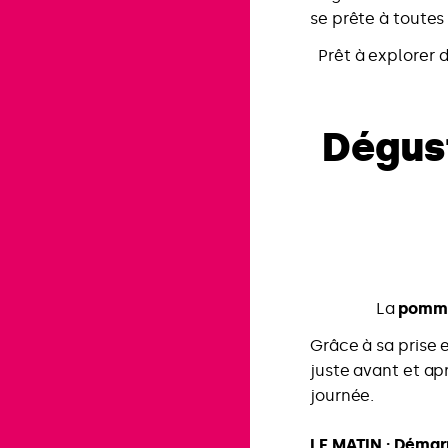
se prête à toutes
Prêt à explorer 
Dégust
La
pomme
Grâce à sa prise 
juste avant et ap
journée.
L
E MATIN
: Démarr