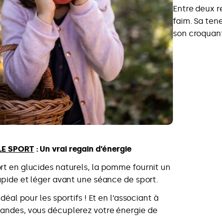
Entre deux r
faim. Sa ten
son croquant
LE SPORT
: Un vrai regain d’énergie
t en glucides naturels, la pomme fournit un
apide et léger avant une séance de sport.
idéal pour les sportifs ! Et en l’associant à
andes, vous décuplerez votre énergie de