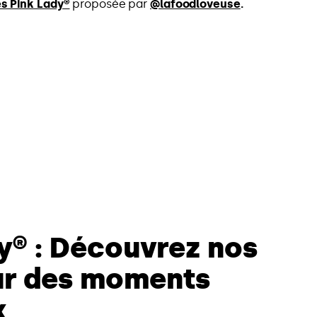
s Pink Lady®
proposée par
@lafoodloveuse
.
y® : Découvrez nos
ur des moments
x