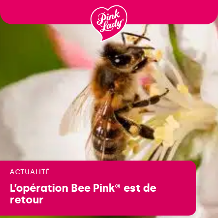
Passer
au
contenu
ACTUALITÉ
L’opération Bee Pink® est de
retour