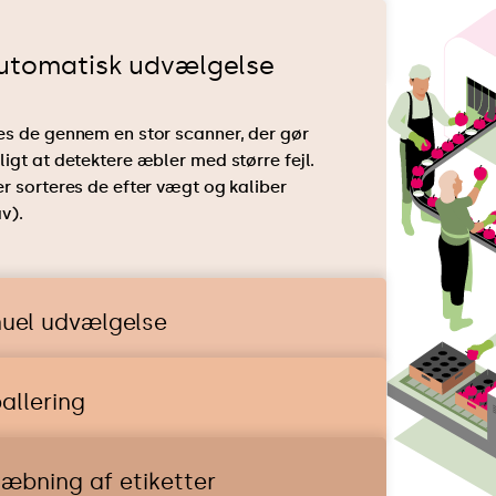
utomatisk udvælgelse
es de gennem en stor scanner, der gør
ligt at detektere æbler med større fejl.
er sorteres de efter vægt og kaliber
v).
uel udvælgelse
allering
læbning af etiketter