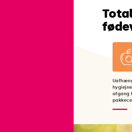
Tota
føde
Uafhæng
hygiejn
afgang 
pakkece