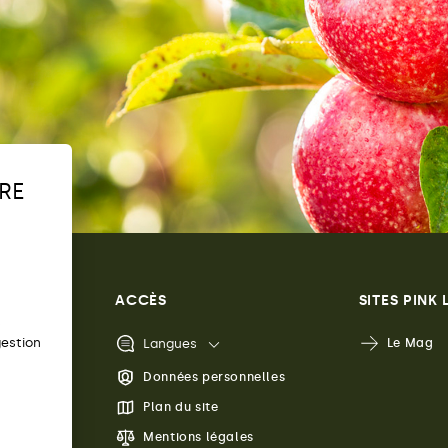
RE
ACCÈS
SITES PINK
s
gestion
Langues
Le Mag
s
Données personnelles
Plan du site
Mentions légales