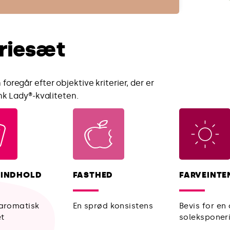
eriesæt
oregår efter objektive kriterier, der er
nk Lady®-kvaliteten.
RINDHOLD
FASTHED
FARVEINTE
l aromatisk
En sprød konsistens
Bevis for en
et
soleksponer