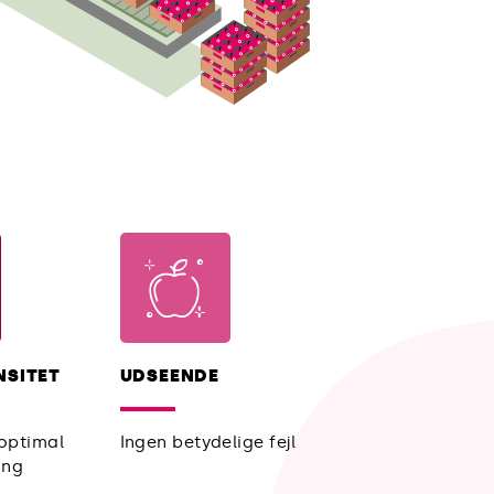
NSITET
UDSEENDE
 optimal
Ingen betydelige fejl
ing