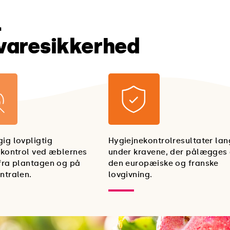
l
varesikkerhed
ig lovpligtig
Hygiejnekontrolresultater lan
ekontrol ved æblernes
under kravene, der pålægges 
fra plantagen og på
den europæiske og franske
ntralen.
lovgivning.