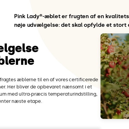
Pink Lady®-æblet er frugten af en kvalitet
nøje udvælgelse: det skal opfylde et stort 
lgelse
blerne
fragtes æblerne til en af vores certificerede
er. Her bliver de opbevaret nænsomt i et
rum med ultra-præcis temperaturindstilling,
enter næste etape.