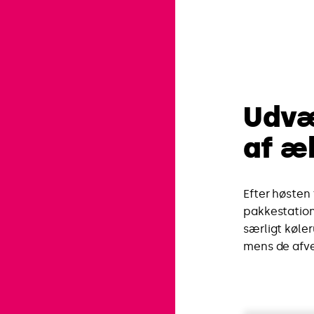
Udvæ
af æ
Efter høsten 
pakkestation
særligt køle
mens de afv