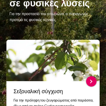
σε
φυσικές λύσεις
Για την προστασία του οπωρώνα, ο παραγωγός
προτιμά τις φυσικές τεχνικές.
Σεξουαλική σύγχυση
Για την πρόληψη του ζευγαρώματος από παράσιτα,
ιδίως από το σκόρο Cydia pomonella.