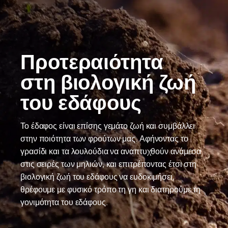
Προτεραιότητα
στη βιολογική ζωή
του εδάφους
Το έδαφος είναι επίσης γεμάτο ζωή και συμβάλλει
στην ποιότητα των φρούτων μας. Αφήνοντας το
γρασίδι και τα λουλούδια να αναπτυχθούν ανάμεσα
στις σειρές των μηλιών, και επιτρέποντας έτσι στη
βιολογική ζωή του εδάφους να ευδοκιμήσει,
θρέφουμε με φυσικό τρόπο τη γη και διατηρούμε τη
γονιμότητα του εδάφους.