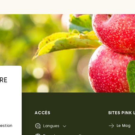
RE
ACCÈS
SITES PINK
s
gestion
Langues
Le Mag
s