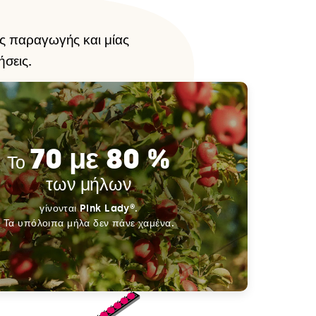
ης παραγωγής και μίας
σεις.
70 με 80 %
Το
των μήλων
γίνονται Pink Lady®.
Τα υπόλοιπα μήλα δεν πάνε χαμένα.