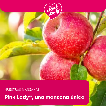
Passer
au
contenu
NUESTRAS MANZANAS
Pink Lady®,
una manzana única