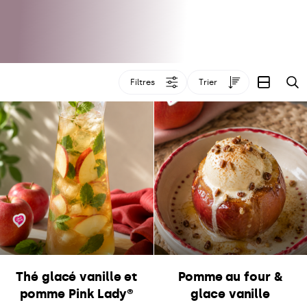
Filtres
Trier
R
Thé glacé vanille et
Pomme au four &
pomme Pink Lady®
glace vanille