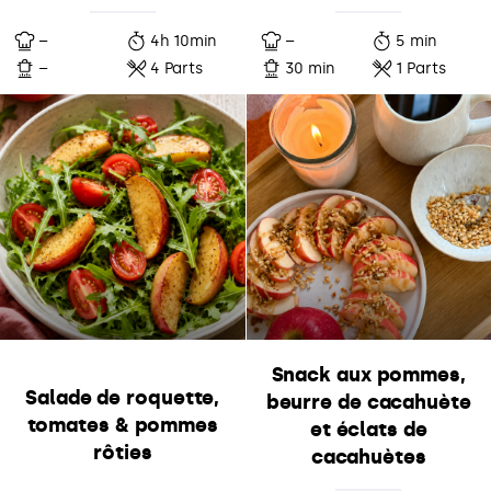
–
4h 10min
–
5 min
–
4 Parts
30 min
1 Parts
Snack aux pommes,
Salade de roquette,
beurre de cacahuète
tomates & pommes
et éclats de
rôties
cacahuètes