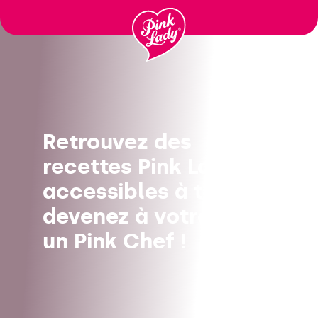
Passer
au
contenu
Retrouvez des
recettes Pink Lady®
accessibles à tous, et
devenez à votre tour
un Pink Chef !