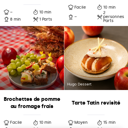
Facile
10 min
–
10 min
2
–
personnes
8 min
1 Parts
Parts
Hugo Dessert
Brochettes de pomme
Tarte Tatin revisité
au fromage frais
Facile
10 min
Moyen
15 min