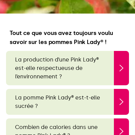
Tout ce que vous avez toujours voulu
savoir sur les pommes Pink Lady® !
La production d’une Pink Lady®
est-elle respectueuse de
l’environnement ?
La pomme Pink Lady® est-t-elle
sucrée ?
Combien de calories dans une