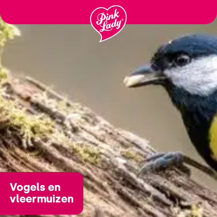
Passer
au
contenu
Vogels en
vleermuizen