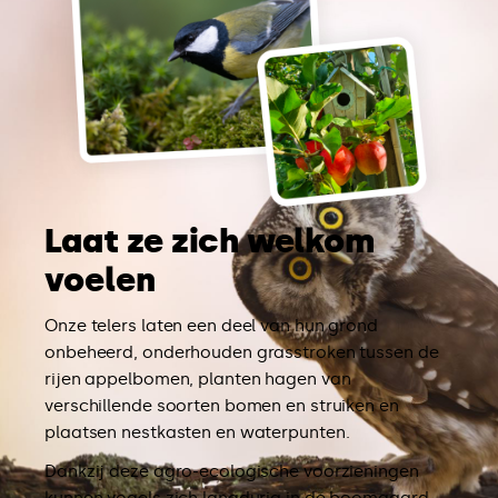
Laat ze zich welkom
voelen
Onze telers laten een deel van hun grond
onbeheerd, onderhouden grasstroken tussen de
rijen appelbomen, planten hagen van
verschillende soorten bomen en struiken en
plaatsen nestkasten en waterpunten.
Dankzij deze agro-ecologische voorzieningen