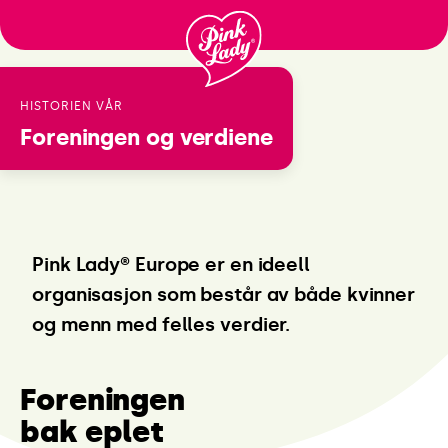
Passer
au
contenu
HISTORIEN VÅR
Foreningen
og verdiene
Pink Lady® Europe er en ideell
organisasjon som består av både kvinner
og menn med felles verdier.
Foreningen
bak eplet