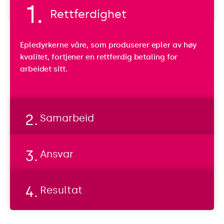
Rettferdighet
R
Epledyrkerne våre, som produserer epler av høy
e
kvalitet, fortjener en rettferdig betaling for
t
arbeidet sitt.
t
f
e
r
Samarbeid
d
i
g
Ansvar
h
e
t
Resultat