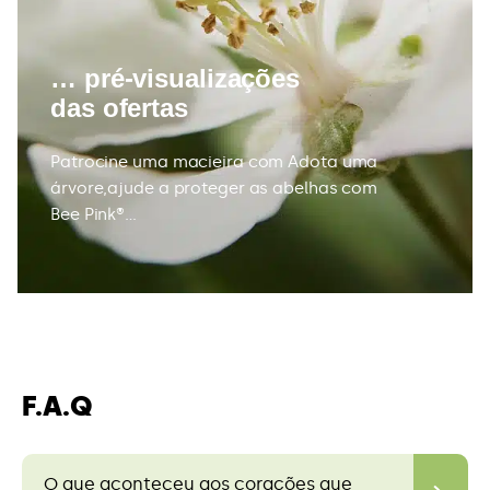
… pré-visualizações
das ofertas
Patrocine uma macieira com Adota uma
árvore,ajude a proteger as abelhas com
Bee Pink®…
F.A.Q
O que aconteceu aos corações que