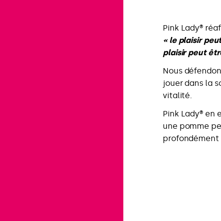
Pink Lady® réaf
« le plaisir peu
plaisir peut êt
Nous défendons 
jouer dans la so
vitalité.
Pink Lady® en e
une pomme peu
profondément p