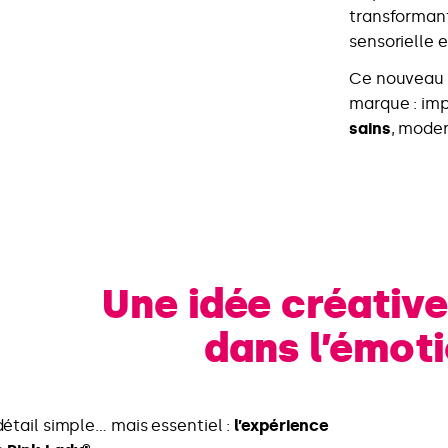
transforman
sensorielle 
Ce nouveau 
marque : im
sains
, moder
Une idée créativ
dans l’émot
détail simple… mais essentiel :
l’expérience