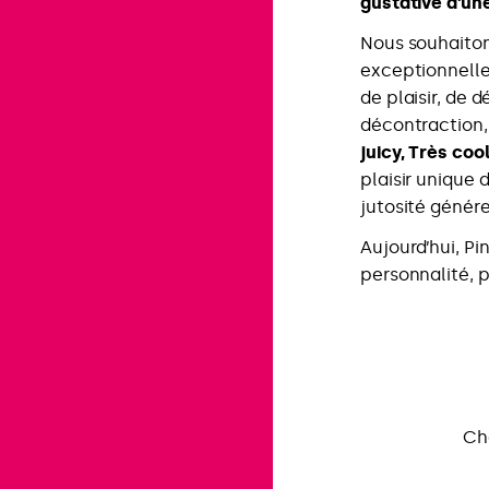
gustative d’un
Nous souhaiton
exceptionnell
de plaisir, de
décontraction,
juicy, Très cool
plaisir unique 
jutosité génér
Aujourd’hui, Pi
personnalité, p
Ch