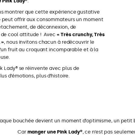
e Pink Lady®
.
s montrer que cette expérience gustative
e peut offrir aux consommateurs un moment
 détachement, de déconnexion, de
 de cool attitude ! Avec
« Très crunchy, Très
 »
, nous invitons chacun à redécouvrir le
d’un fruit au croquant incomparable et à la
euse.
nk Lady® se réinvente avec plus de
lus d’émotions, plus d’histoire.
aque bouchée devient un moment d’optimisme, un petit b
Car
manger une Pink Lady®
, ce n’est pas seulem