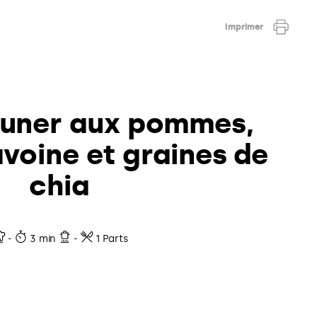
Imprimer
euner aux pommes,
avoine et graines de
chia
-
3 min
-
1 Parts