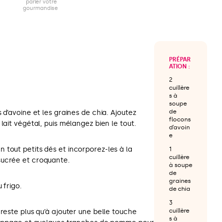
parler votre
gourmandise
PRÉPAR
ATION :
2
cuillère
s à
soupe
de
 d’avoine et les graines de chia. Ajoutez
flocons
lait végétal, puis mélangez bien le tout.
d’avoin
e
tout petits dés et incorporez-les à la
1
cuillère
sucrée et croquante.
à soupe
de
graines
 frigo.
de chia
3
cuillère
 reste plus qu’à ajouter une belle touche
s à