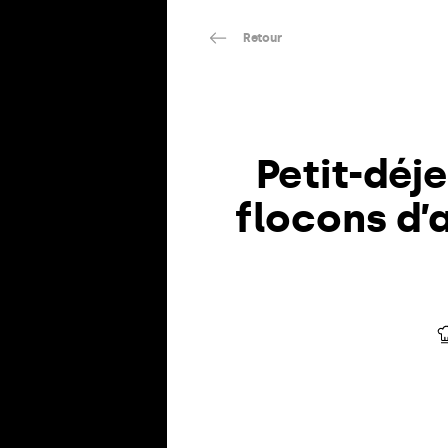
Retour
Petit-déj
flocons d’