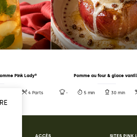
 pomme Pink Lady®
Pomme au four & glace vanil
-
4 Parts
-
5 min
30 min
RE
ACCÈS
SITES PINK