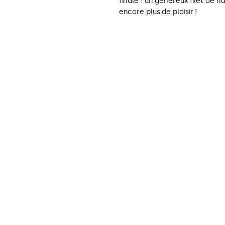
finale : un généreux filet de
encore plus de plaisir !