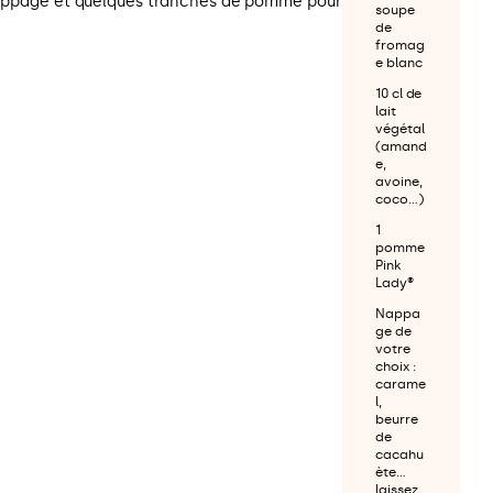
 nappage et quelques tranches de pomme pour
soupe
de
fromag
e blanc
10 cl de
lait
végétal
(amand
e,
avoine,
coco…)
1
pomme
Pink
Lady®
Nappa
ge de
votre
choix :
carame
l,
beurre
de
cacahu
ète…
laissez