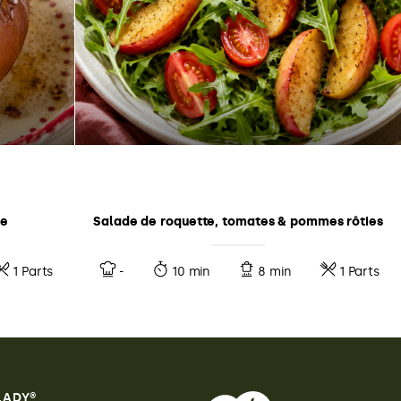
le
Salade de roquette, tomates & pommes rôties
1 Parts
-
10 min
8 min
1 Parts
 LADY®