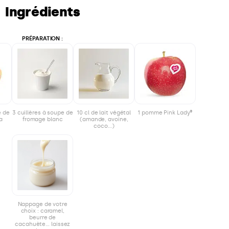
Ingrédients
PRÉPARATION :
e de
3 cuillères à soupe de
10 cl de lait végétal
1 pomme Pink Lady®
a
fromage blanc
(amande, avoine,
coco…)
Nappage de votre
choix : caramel,
beurre de
cacahuète… laissez